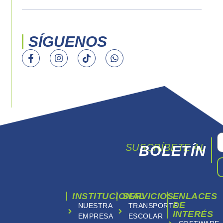
SÍGUENOS
SUSCRÍBETE AL
BOLETÍN
INSTITUCIONAL
SERVICIOS
ENLACES
DE
NUESTRA
TRANSPORTE
INTERÉS
EMPRESA
ESCOLAR